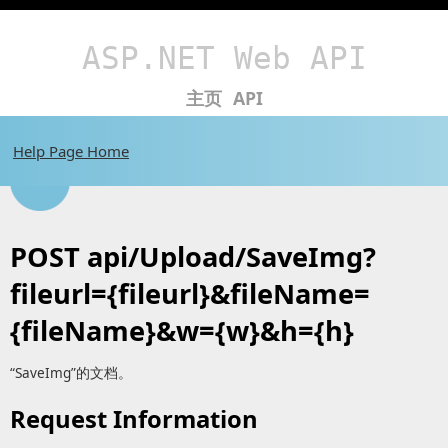
ASP.NET Web API
主页
API
Help Page Home
POST api/Upload/SaveImg?
fileurl={fileurl}&fileName=
{fileName}&w={w}&h={h}
“SaveImg”的文档。
Request Information