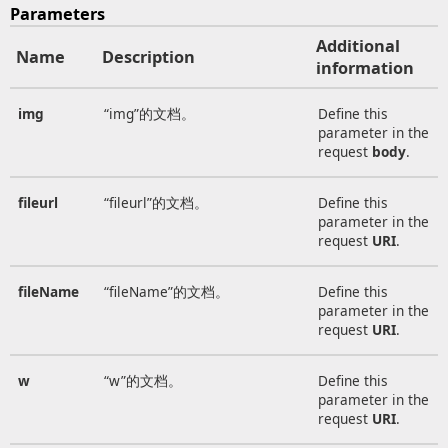
Parameters
Additional
Name
Description
information
img
“img”的文档。
Define this
parameter in the
request
body
.
fileurl
“fileurl”的文档。
Define this
parameter in the
request
URI
.
fileName
“fileName”的文档。
Define this
parameter in the
request
URI
.
w
“w”的文档。
Define this
parameter in the
request
URI
.